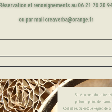
Réservation et renseignements au 06 21 76 20 9
ou par mail creaverba@orange.fr
Situé au cœur du centre his
piétonne pleine de charme (
Apollinaire, du kiosque Peynet, de la